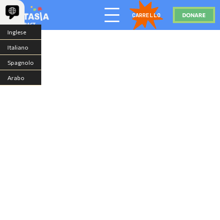
DONARE
CARRELLO
Inglese
Italiano
Spagnolo
Arabo