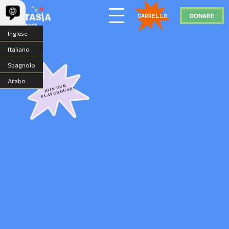
DONARE
CARRELLO
Inglese
Italiano
Spagnolo
Arabo