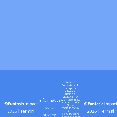
Amici di
Funtasia per lo
sviluppo e
l'istruzione
(Reg. No.
2023/66 - ID
Informativa
)
22011126816659)
Funtasia Italia
©Funtasia
Impact
©Funtasia
Impac
(P.IVA
|
sulla
03698420043 -
2026 | Termini
2026 | Termini
C.F.
privacy
90053150042)
t
Funtasia Impact