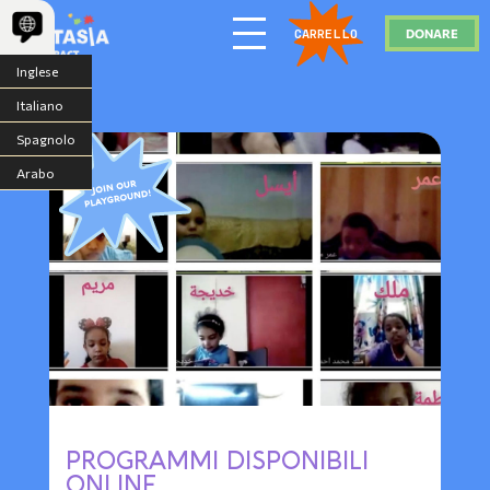
DONARE
CARRELLO
Inglese
Italiano
Spagnolo
Arabo
PROGRAMMI DISPONIBILI
ONLINE